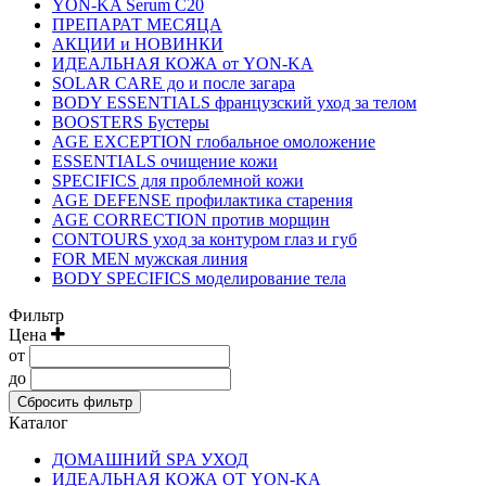
YON-KA Serum C20
ПРЕПАРАТ МЕСЯЦА
АКЦИИ и НОВИНКИ
ИДЕАЛЬНАЯ КОЖА от YON-KA
SOLAR CARE до и после загара
BODY ESSENTIALS французский уход за телом
BOOSTERS Бустеры
AGE EXCEPTION глобальное омоложение
ESSENTIALS очищение кожи
SPECIFICS для проблемной кожи
AGE DEFENSE профилактика старения
AGE CORRECTION против морщин
CONTOURS уход за контуром глаз и губ
FOR MEN мужская линия
BODY SPECIFICS моделирование тела
Фильтр
Цена
от
до
Сбросить фильтр
Каталог
ДОМАШНИЙ SPA УХОД
ИДЕАЛЬНАЯ КОЖА ОТ YON-KA